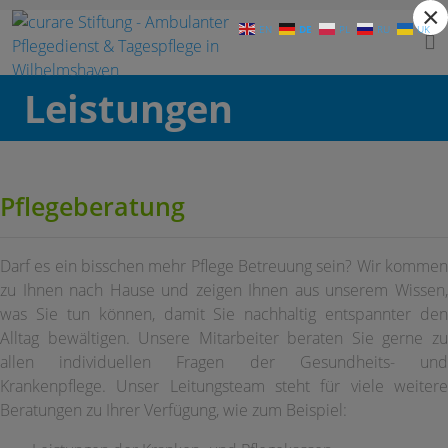
×
DE
EN
PL
RU
UK
Kniprodestraße 96 - 26388 Wilhelmshaven | Telefon: 0 44 21 - 18 18 589 |
inf
Leistungen
Pflegeberatung
Darf es ein bisschen mehr Pflege Betreuung sein? Wir kommen
zu Ihnen nach Hause und zeigen Ihnen aus unserem Wissen,
was Sie tun können, damit Sie nachhaltig entspannter den
Alltag bewältigen. Unsere Mitarbeiter beraten Sie gerne zu
allen individuellen Fragen der Gesundheits- und
Krankenpflege. Unser Leitungsteam steht für viele weitere
Beratungen zu Ihrer Verfügung, wie zum Beispiel: