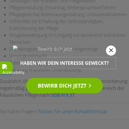
Leistungen der Kranken- und Pflegekassen
Pflegeeinstufung, Erstantrag, Widerspruchsverfahren
Pflegegerechte Wohnraumgestaltung, Umbaumaßnahmen
Hilfsmittel zur Erhaltung der Selbstständigkeit,
Erleichterung der Pflege
Alltagsbewältigung im Umgang mit dementiell erkrankten
Menschen
×
Entlastungsangebote pflegende Angehörige
Vorsorgevollmacht
Patientenverfügung
HABEN WIR DEIN INTERESSE GEWECKT?
Beratung finanzieller Unterstützung
Zusätzlich übernehmen wir die von der Pflegeversicherung
BEWIRB DICH JETZT
regelmäßig geforderten Pflegeberatungen im Bereich der
häuslichen Pflege nach
SGB XI § 37
.
Sie haben Fragen?
Nutzen Sie unser Kontaktformular